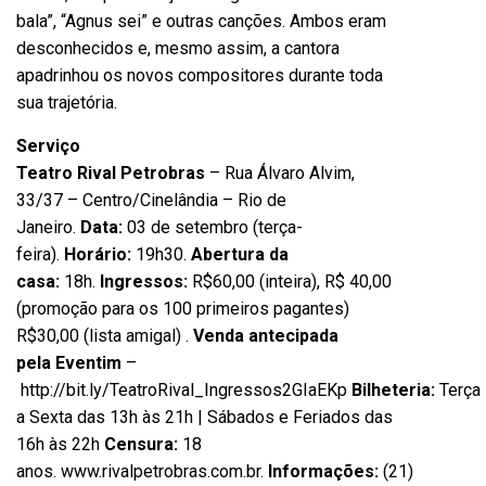
bala”, “Agnus sei” e outras canções. Ambos eram
desconhecidos e, mesmo assim, a cantora
apadrinhou os novos compositores durante toda
sua trajetória.
Serviço
Teatro Rival Petrobras
– Rua Álvaro Alvim,
33/37 – Centro/Cinelândia – Rio de
Janeiro.
Data:
03 de setembro (terça-
feira).
Horário:
19h30.
Abertura da
casa:
18h.
Ingressos:
R$60,00 (inteira), R$ 40,00
(promoção para os 100 primeiros pagantes)
R$30,00 (lista amigal)
.
Venda antecipada
pela Eventim
–
http://bit.ly/TeatroRival_Ingressos2GIaEKp
Bilheteria:
Terça
a Sexta das 13h às 21h | Sábados e Feriados das
16h às 22h
Censura:
18
anos.
www.rivalpetrobras.com.br
.
Informações:
(21)