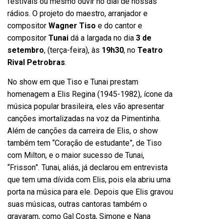
festivais ou mesmo ouvir no dial de nossas
rádios. O projeto do maestro, arranjador e
compositor
Wagner Tiso
e do cantor e
compositor
Tunai
dá a largada no dia
3 de
setembro
, (terça-feira), às
19h30
, no
Teatro
Rival Petrobras
.
No show em que Tiso e Tunai prestam
homenagem a Elis Regina (1945-1982), ícone da
música popular brasileira, eles vão apresentar
canções imortalizadas na voz da Pimentinha.
Além de canções da carreira de Elis, o show
também tem “Coração de estudante”, de Tiso
com Milton, e o maior sucesso de Tunai,
“Frisson”. Tunai, aliás, já declarou em entrevista
que tem uma dívida com Elis, pois ela abriu uma
porta na música para ele. Depois que Elis gravou
suas músicas, outras cantoras também o
gravaram, como Gal Costa, Simone e Nana