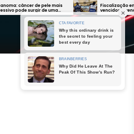
mais
Fiscalização encontra alimentos
ma
vencidos à venda e expõe falhas
graves na Região dos Lagos
Menu