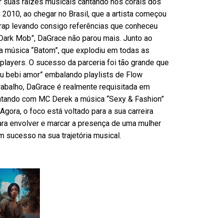
ir suas raízes musicais cantando nos corais dos
2010, ao chegar no Brasil, que a artista começou
 Trap levando consigo referências que conheceu
l Dark Mob”, DaGrace não parou mais. Junto ao
 da música “Batom”, que explodiu em todas as
layers. O sucesso da parceria foi tão grande que
eu bebi amor” embalando playlists de Flow
abalho, DaGrace é realmente requisitada em
ntando com MC Derek a música “Sexy & Fashion”
Agora, o foco está voltado para a sua carreira
ara envolver e marcar a presença de uma mulher
m sucesso na sua trajetória musical.