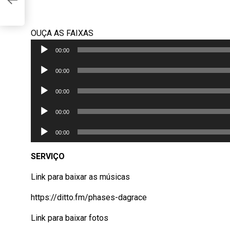
AY
OUÇA AS FAIXAS
Tocador
00:00
de
Tocador
áudio
00:00
de
Tocador
áudio
00:00
de
Tocador
áudio
00:00
de
Tocador
áudio
00:00
de
áudio
SERVIÇO
Link para baixar as músicas
https://ditto.fm/phases-dagrace
Link para baixar fotos