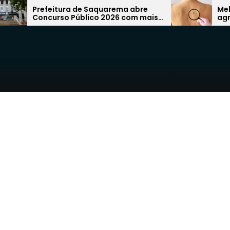
Saquarema abre
Melanoma: câncer de pele 
co 2026 com mais
agressivo pode surgir de u
 na área da
simples pinta e preocupa
especialistas