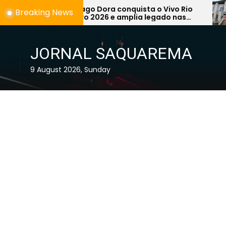
Skip
o Dora conquista o Vivo Rio
Prefeitura de 
Breaking News
 2026 e amplia legado nas
Concurso Públi
to
as de Saquarema
de 1,2 mil vagas
the
Educação
content
JORNAL SAQUAREMA
9 August 2026, Sunday