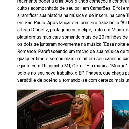
realmente poderia criar. Aos 5 anos começou a constru
cultos acompanhada de seu pai, em Camarões. E foi em 
a ramificar sua história na música e se inseriu na cena
em São Paulo. Após lançar seu primeiro trabalho, o “Al
artista DFideliz, protagonizou o clipe, feito em Miami,
plataformas musicais somando mais de 20 milhões de p
os dois se juntaram novamente na música “Essa noite 
Romance. Parafraseando um trecho de sua música de tr
qualquer time e somou mais um hit em seu caminho ca
e junto com Thiaguinho MT, Oik e TH a música “Morrão”. 
solo e no seu novo trabalho, o EP Phases, que chega p
versátil e de potência, tornando-se com certeza mais u