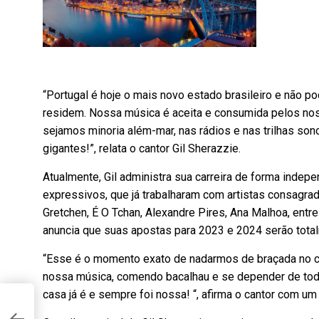
“Portugal é hoje o mais novo estado brasileiro e não po
residem. Nossa música é aceita e consumida pelos no
sejamos minoria além-mar, nas rádios e nas trilhas so
gigantes!”, relata o cantor Gil Sherazzie.
Atualmente, Gil administra sua carreira de forma indep
expressivos, que já trabalharam com artistas consagra
Gretchen, É O Tchan, Alexandre Pires, Ana Malhoa, entre
anuncia que suas apostas para 2023 e 2024 serão tota
“Esse é o momento exato de nadarmos de braçada no ce
nossa música, comendo bacalhau e se depender de tod
casa já é e sempre foi nossa! “, afirma o cantor com um 