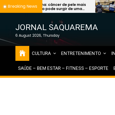
Skip
er de pele mais
Fiscalização encontra alim
Breaking News
surgir de uma
vencidos à venda e expõe f
to
e preocupa
graves na Região dos Lago
the
content
JORNAL SAQUAREMA
6 August 2026, Thursday
CULTURA
ENTRETENIMENTO
I
SAÚDE – BEM ESTAR – FITNESS – ESPORTE