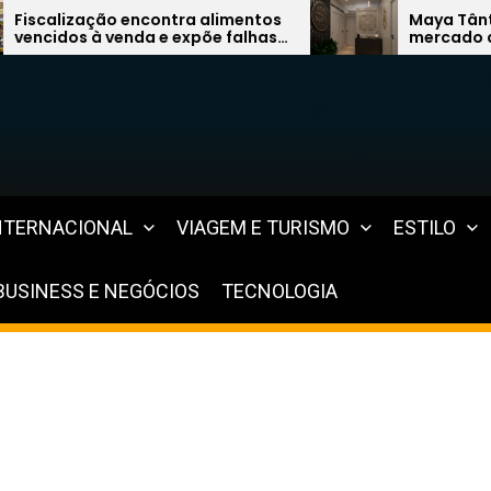
entos
Maya Tântrica quer liderar
alhas
mercado de terapias com modelo
s
inovador
NTERNACIONAL
VIAGEM E TURISMO
ESTILO
BUSINESS E NEGÓCIOS
TECNOLOGIA