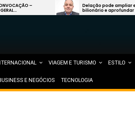
Delação pode ampliar escândalo
GRU
bilionário e aprofundar crise no
REFE
sistema previdenciário do Rio
MILH
CLI
IMP
MAIS
NTERNACIONAL
VIAGEM E TURISMO
ESTILO
BUSINESS E NEGÓCIOS
TECNOLOGIA