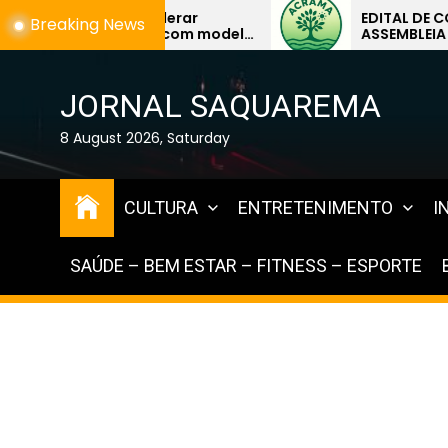
Skip
EDITAL DE CONVOCAÇÃO –
Breaking News
odelo
ASSEMBLEIA GERAL
to
EXTRAORDINÁRIA
the
content
JORNAL SAQUAREMA
8 August 2026, Saturday
CULTURA
ENTRETENIMENTO
I
SAÚDE – BEM ESTAR – FITNESS – ESPORTE