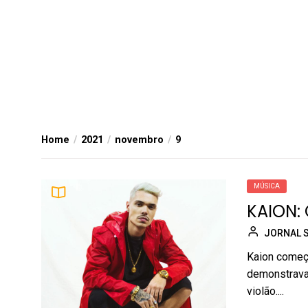
Home
2021
novembro
9
MÚSICA
KAION:
JORNAL 
Kaion começo
demonstrava 
violão....