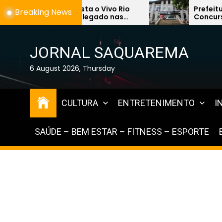
Skip
 Vivo Rio
Prefeitura de Saquarema abre
Breaking News
ado nas
Concurso Público 2026 com mais
to
de 1,2 mil vagas na área da
the
Educação
content
JORNAL SAQUAREMA
6 August 2026, Thursday
CULTURA
ENTRETENIMENTO
I
SAÚDE – BEM ESTAR – FITNESS – ESPORTE