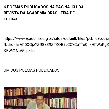
6 POEMAS PUBLICADOS NA PÁGINA 131 DA
REVISTA DA ACADEMIA BRASILEIRA DE
LETRAS
https://www.academia.org.br/sites/default/files/publicacoes/
fbclid=IwAR0QQjzYZR8zZ9ZFKOB5aCCYCaTTe0_kHFWeRgK
KBWjOAhV5qsklino
UM DOS POEMAS PUBLICADOS