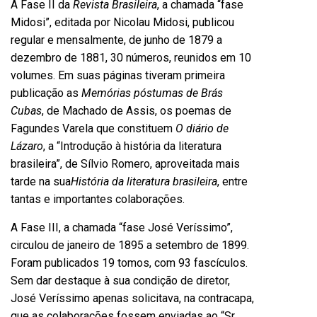
A Fase II da
Revista Brasileira
, a chamada “fase
Midosi”, editada por Nicolau Midosi, publicou
regular e mensalmente, de junho de 1879 a
dezembro de 1881, 30 números, reunidos em 10
volumes. Em suas páginas tiveram primeira
publicação as
Memórias póstumas de Brás
Cubas
, de Machado de Assis, os poemas de
Fagundes Varela que constituem
O diário de
Lázaro
, a “Introdução à história da literatura
brasileira”, de Sílvio Romero, aproveitada mais
tarde na sua
História da literatura brasileira
, entre
tantas e importantes colaborações.
A Fase III, a chamada “fase José Veríssimo”,
circulou de janeiro de 1895 a setembro de 1899.
Foram publicados 19 tomos, com 93 fascículos.
Sem dar destaque à sua condição de diretor,
José Veríssimo apenas solicitava, na contracapa,
que as colaborações fossem enviadas ao “Sr.