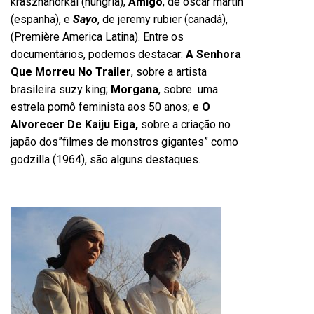
krasznahorkai (hungria),
Amigo
, de óscar mártin
(espanha), e
Sayo
, de jeremy rubier (canadá),
(Première America Latina). Entre os
documentários, podemos destacar:
A Senhora
Que Morreu No Trailer
, sobre a artista
brasileira suzy king;
Morgana
, sobre uma
estrela pornô feminista aos 50 anos; e
O
Alvorecer De Kaiju Eiga,
sobre a criação no
japão dos”filmes de monstros gigantes” como
godzilla (1964), são alguns destaques.