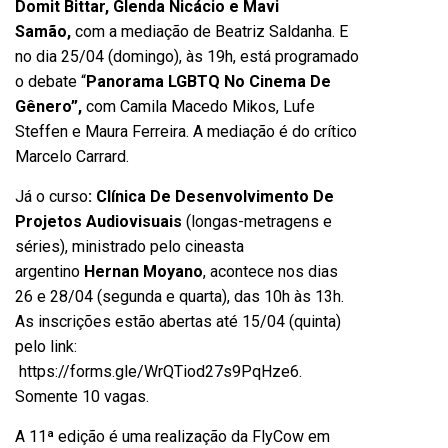
Domit Bittar, Glenda Nicácio e Mavi
Samão,
com a mediação de Beatriz Saldanha. E
no dia 25/04 (domingo), às 19h, está programado
o debate “
Panorama LGBTQ No Cinema De
Gênero”,
com Camila Macedo Mikos, Lufe
Steffen e Maura Ferreira. A mediação é do crítico
Marcelo Carrard.
Já o curso
: Clínica De Desenvolvimento De
Projetos Audiovisuais
(longas-metragens e
séries), ministrado pelo cineasta
argentino
Hernan Moyano
, acontece nos dias
26 e 28/04 (segunda e quarta), das 10h às 13h.
As inscrições estão abertas até 15/04 (quinta)
pelo link:
https://forms.gle/WrQTiod27s9PqHze6
.
Somente 10 vagas.
A 11ª edição é uma realização da FlyCow em