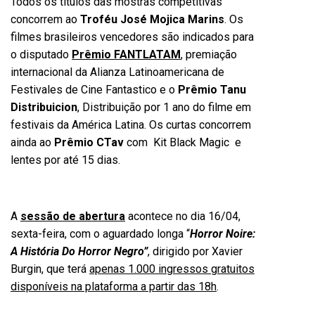
Todos os títulos das mostras competitivas
concorrem ao
Troféu José Mojica Marins
. Os
filmes brasileiros vencedores são indicados para
o disputado
Prêmio FANTLATAM
, premiação
internacional da Alianza Latinoamericana de
Festivales de Cine Fantastico e o
Prêmio Tanu
Distribuicion
, Distribuição por 1 ano do filme em
festivais da América Latina. Os curtas concorrem
ainda ao
Prêmio CTav
com Kit Black Magic e
lentes por até 15 dias.
A
sessão de abertura
acontece no dia 16/04,
sexta-feira, com o aguardado longa “
Horror Noire:
A História Do Horror Negro”
, dirigido por Xavier
Burgin, que terá
apenas 1.000 ingressos gratuitos
disponíveis na plataforma a partir das 18h
.