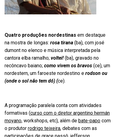
Quatro
produções nordestinas
em destaque
na mostra de longas:
rosa tirana
(ba), com josé
dumont no elenco e música interpretada pela
cantora elba ramalho;
voltei!
(ba), gravado no
recôncavo baiano;
como vivem os bravos
(ce), um
nordestern, um faroeste nordestino e
rodson ou
(onde o sol não tem dó) (
ce).
A programação paralela conta com atividades
formativas (
curso com o diretor argentino hermán
moyano,
workshops, etc), além de
bate-papo
com
o produtor
rodrigo teixeira
, debates com as
participações de
grace passô, jefferson