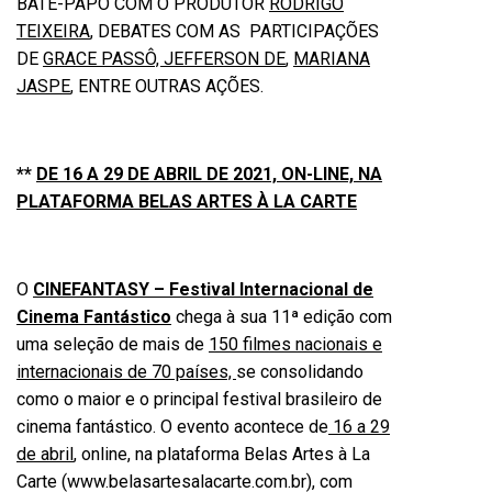
BATE-PAPO COM O PRODUTOR
RODRIGO
TEIXEIRA
, DEBATES COM AS PARTICIPAÇÕES
DE
GRACE PASSÔ, JEFFERSON DE
,
MARIANA
JASPE
, ENTRE OUTRAS AÇÕES.
**
DE 16 A 29 DE ABRIL DE 2021, ON-LINE, NA
PLATAFORMA BELAS ARTES À LA CARTE
O
CINEFANTASY – Festival Internacional de
Cinema Fantástico
chega à sua 11ª edição com
uma seleção de mais de
150 filmes nacionais e
internacionais de 70 países,
se consolidando
como o maior e o principal festival brasileiro de
cinema fantástico. O evento acontece de
16 a 29
de abril
, online, na plataforma Belas Artes à La
Carte (
www.belasartesalacarte.com.br
), com