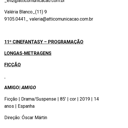
_
eliz@atticomunicacao.com.br
Valéria Blanco_(11) 9
9105.0441_
valeria@atticomunicacao.com.br
11º CINEFANTASY – PROGRAMAÇÃO
LONGAS-METRAGENS
FICÇÃO
AMIGO|
AMIGO
Ficção | Drama/Suspense | 85′ | cor | 2019 | 14
anos | Espanha
Direção: Óscar Mártin