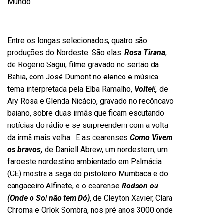
Mundo.
Entre os longas selecionados, quatro são
produções do Nordeste. São elas:
Rosa Tirana
,
de Rogério Sagui, filme gravado no sertão da
Bahia, com José Dumont no elenco e música
tema interpretada pela Elba Ramalho,
Voltei!,
de
Ary Rosa e Glenda Nicácio, gravado no recôncavo
baiano, sobre duas irmãs que ficam escutando
notícias do rádio e se surpreendem com a volta
da irmã mais velha. E as cearenses
Como Vivem
os bravos,
de Daniell Abrew, um nordestern, um
faroeste nordestino ambientado em Palmácia
(CE) mostra a saga do pistoleiro Mumbaca e do
cangaceiro Alfinete, e o cearense
Rodson ou
(Onde o Sol não tem Dó)
, de Cleyton Xavier, Clara
Chroma e Orlok Sombra, nos pré anos 3000 onde