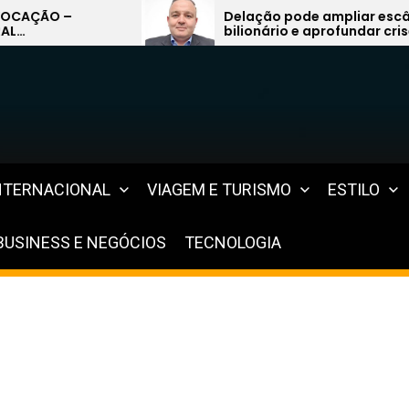
Delação pode ampliar escândalo
GRUPO H
bilionário e aprofundar crise no
REFERÊNC
sistema previdenciário do Rio
MILHÃO 
CLIENTE
IMPLANT
MAIS DE
NTERNACIONAL
VIAGEM E TURISMO
ESTILO
BUSINESS E NEGÓCIOS
TECNOLOGIA