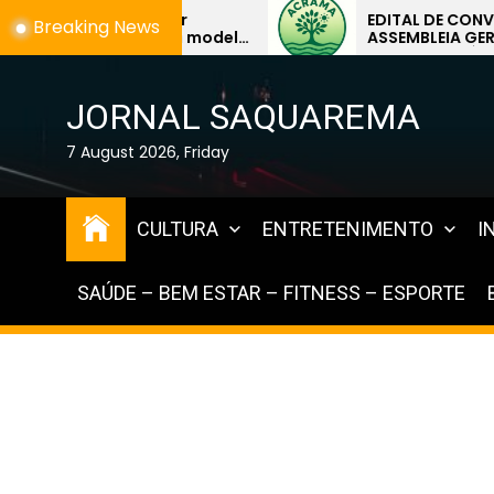
Skip
EDITAL DE CONVOCAÇÃO –
Breaking News
o
ASSEMBLEIA GERAL
to
EXTRAORDINÁRIA
the
content
JORNAL SAQUAREMA
7 August 2026, Friday
CULTURA
ENTRETENIMENTO
I
SAÚDE – BEM ESTAR – FITNESS – ESPORTE