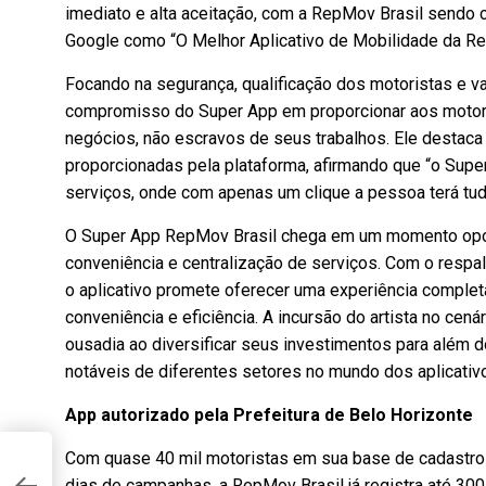
imediato e alta aceitação, com a RepMov Brasil sendo 
Google como “O Melhor Aplicativo de Mobilidade da Re
Focando na segurança, qualificação dos motoristas e va
compromisso do Super App em proporcionar aos motor
negócios, não escravos de seus trabalhos. Ele destaca 
proporcionadas pela plataforma, afirmando que “o Supe
serviços, onde com apenas um clique a pessoa terá tu
O Super App RepMov Brasil chega em um momento opor
conveniência e centralização de serviços. Com o resp
o aplicativo promete oferecer uma experiência complet
conveniência e eficiência. A incursão do artista no cen
ousadia ao diversificar seus investimentos para além d
notáveis de diferentes setores no mundo dos aplicativ
App autorizado pela Prefeitura de Belo Horizonte
Com quase 40 mil motoristas em sua base de cadastro
dias de campanhas, a RepMov Brasil já registra até 300 