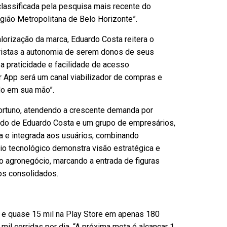
classificada pela pesquisa mais recente do
gião Metropolitana de Belo Horizonte”.
lorização da marca, Eduardo Costa reitera o
istas a autonomia de serem donos de seus
a praticidade e facilidade de acesso
r App será um canal viabilizador de compras e
do em sua mão”.
tuno, atendendo a crescente demanda por
aldo de Eduardo Costa e um grupo de empresários,
a e integrada aos usuários, combinando
ário tecnológico demonstra visão estratégica e
o agronegócio, marcando a entrada de figuras
os consolidados.
 e quase 15 mil na Play Store em apenas 180
mil corridas por dia. “A próxima meta é alcançar 1