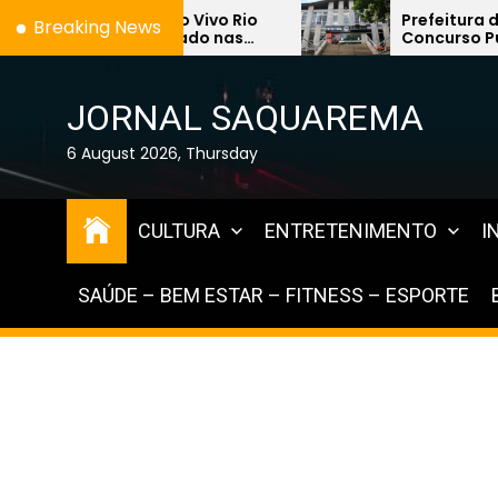
Skip
ta o Vivo Rio
Prefeitura de Saquarema abr
Breaking News
a legado nas
Concurso Público 2026 com 
to
rema
de 1,2 mil vagas na área da
the
Educação
content
JORNAL SAQUAREMA
6 August 2026, Thursday
CULTURA
ENTRETENIMENTO
I
SAÚDE – BEM ESTAR – FITNESS – ESPORTE