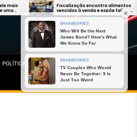
Fiscalização encontra alimentos
Maya
vencidos à venda e expõe falhas
merc
graves na Região dos Lagos
inov
Menu
POLÍTICA
GASTRONOMIA
ESPORTE