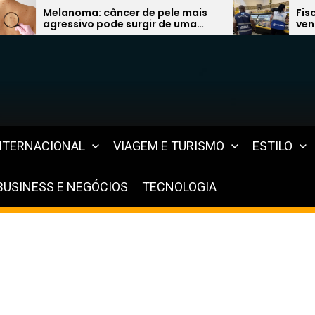
âncer de pele mais
Fiscalização encontra 
ode surgir de uma
vencidos à venda e expõ
ta e preocupa
graves na Região dos L
as
NTERNACIONAL
VIAGEM E TURISMO
ESTILO
BUSINESS E NEGÓCIOS
TECNOLOGIA