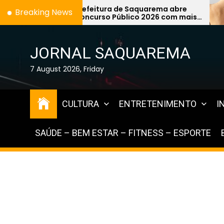
Skip
Prefeitura de Saquarema abre
Melanoma: c
Breaking News
Concurso Público 2026 com mais
agressivo p
to
de 1,2 mil vagas na área da
simples pin
the
Educação
especialist
content
JORNAL SAQUAREMA
7 August 2026, Friday
CULTURA
ENTRETENIMENTO
I
SAÚDE – BEM ESTAR – FITNESS – ESPORTE