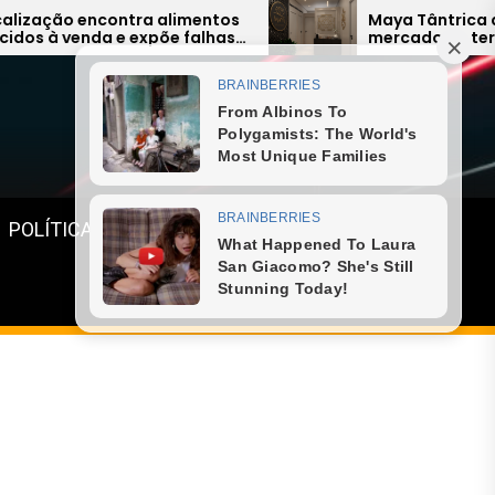
alimentos
Maya Tântrica quer liderar
e falhas
mercado de terapias com modelo
agos
inovador
Menu
POLÍTICA
GASTRONOMIA
ESPORTE