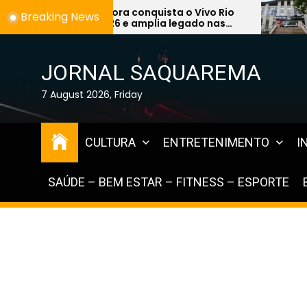
Skip
nquista o Vivo Rio
Prefeitura de Saquarema
Breaking News
mplia legado nas
Concurso Público 2026 
to
quarema
de 1,2 mil vagas na área 
the
Educação
content
JORNAL SAQUAREMA
7 August 2026, Friday
CULTURA
ENTRETENIMENTO
I
SAÚDE – BEM ESTAR – FITNESS – ESPORTE