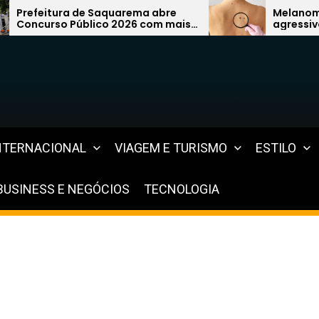
 abre
Melanoma: câncer de pele mais
com mais
agressivo pode surgir de uma
da
simples pinta e preocupa
especialistas
NTERNACIONAL
VIAGEM E TURISMO
ESTILO
BUSINESS E NEGÓCIOS
TECNOLOGIA