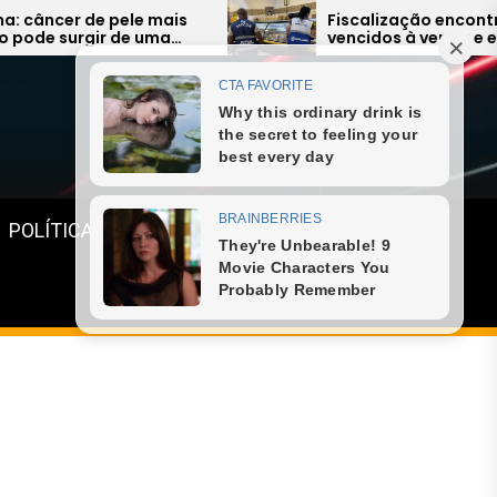
Fiscalização encontra alimentos
vencidos à venda e expõe falhas
graves na Região dos Lagos
Menu
POLÍTICA
GASTRONOMIA
ESPORTE