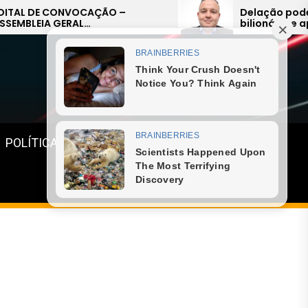
Delação pode ampliar escândalo
bilionário e aprofundar crise no
sistema previdenciário do Rio
Menu
POLÍTICA
GASTRONOMIA
ESPORTE