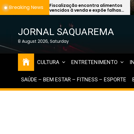
Skip
alização encontra alimentos
Maya Tântrica qu
Breaking News
idos à venda e expõe falhas
mercado de ter
to
es na Região dos Lagos
inovador
the
content
JORNAL SAQUAREMA
8 August 2026, Saturday
CULTURA
ENTRETENIMENTO
I
SAÚDE – BEM ESTAR – FITNESS – ESPORTE