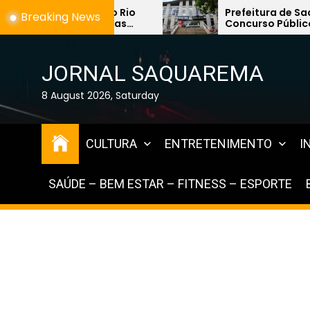
Skip
io
Prefeitura de Saquarema abre
Breaking News
Concurso Público 2026 com mais
to
de 1,2 mil vagas na área da
the
Educação
content
JORNAL SAQUAREMA
8 August 2026, Saturday
CULTURA
ENTRETENIMENTO
I
SAÚDE – BEM ESTAR – FITNESS – ESPORTE