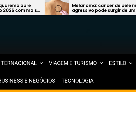
Melanoma: câncer de pele mais
Fisc
agressivo pode surgir de uma
venc
simples pinta e preocupa
grav
especialistas
NTERNACIONAL
VIAGEM E TURISMO
ESTILO
BUSINESS E NEGÓCIOS
TECNOLOGIA