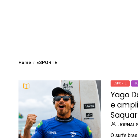
Home
ESPORTE
ESPORTE
J
Yago Do
e ampl
Saqua
JORNAL 
O surfe bras