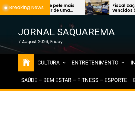
Skip
pele mais
Fiscalização encontra alimentos
Breaking News
r de uma
vencidos à venda e expõe falhas
to
cupa
graves na Região dos Lagos
the
content
JORNAL SAQUAREMA
7 August 2026, Friday
CULTURA
ENTRETENIMENTO
I
SAÚDE – BEM ESTAR – FITNESS – ESPORTE