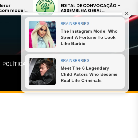
EDITAL DE CONVOCAÇÃO –
Delação
ASSEMBLEIA GERAL
bilionár
EXTRAORDINÁRIA
sistema 
Menu
POLÍTICA
GASTRONOMIA
ESPORTE