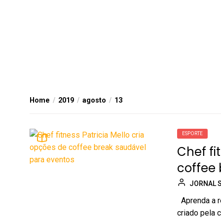
Home
2019
agosto
13
ESPORTE
Chef fi
coffee 
JORNAL 
Aprenda a re
criado pela 