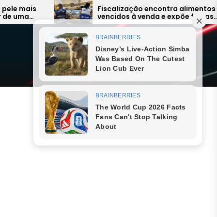
Fiscalização encontra alimentos
vencidos à venda e expõe falhas
graves na Região dos Lagos
Menu