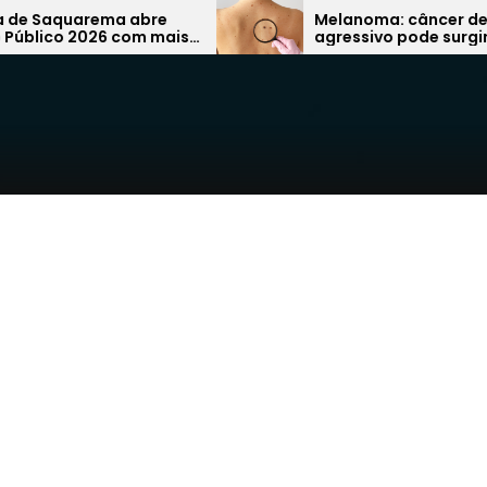
arema abre
Melanoma: câncer de pele mais
026 com mais
agressivo pode surgir de uma
área da
simples pinta e preocupa
especialistas