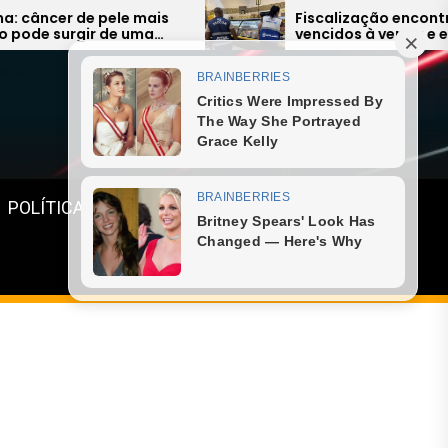
ais
Fiscalização encontra alimentos
a
vencidos à venda e expõe falhas
graves na Região dos Lagos
Menu
POLÍTICA
GASTRONOMIA
ESPORTE