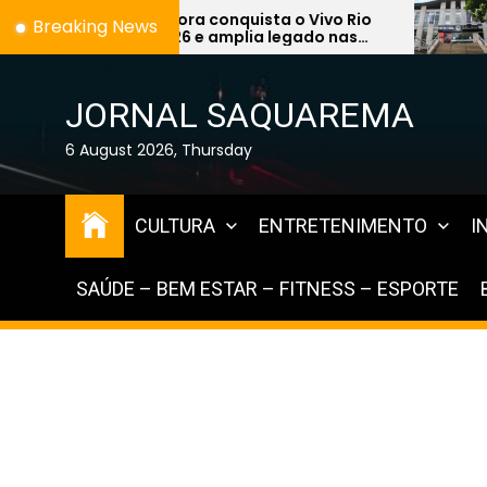
Skip
Dora conquista o Vivo Rio
Prefeitura de S
Breaking News
026 e amplia legado nas
Concurso Públic
to
s de Saquarema
de 1,2 mil vagas 
the
Educação
content
JORNAL SAQUAREMA
6 August 2026, Thursday
CULTURA
ENTRETENIMENTO
I
SAÚDE – BEM ESTAR – FITNESS – ESPORTE