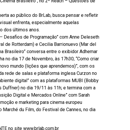
 Cinema Brasileiro”, no 2º Reach – Questões de
erta ao público do BrLab, busca pensar e refletir
visual enfrenta, especialmente aquelas
o dos últimos anos.
s – Desafios de Programação” com Anne Deleseth
al de Rotterdam) e Cecilia Barrionuevo (Mar del
ma Brasileiro” conversa entre o exibidor Adhemar
Rocha no dia 17 de Novembro, às 17h30; “Como criar
novo mundo (lições que aprendemos)”, com os
da rede de salas e plataforma inglesa Curzon no
ambiente digital” com as plataformas MUBI (Bobby
s Duffner) no dia 19/11 às 11h; e termina com a
sição Digital e Mercados Online” com Sarah
romoção e marketing para cinema europeu
o Marché du Film, do Festival de Cannes, no dia
TE no site www.brlab.com.br