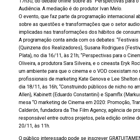
17h30, do debate online sobre as “Perspectivas para o
Audiência. A mediação é do produtor Ivan Melo.
O evento, que faz parte da programação internacional ab
sobre as questões e transformações que o setor audio
implicadas nas transformações dos hábitos de consum
A programação conta ainda com os debates: “Festivai
(Quinzena dos Realizadores), Susana Rodrigues (Festiv
Plata), no dia 16/11, às 21h; “Perspectivas para o Cine
Oliveira, a produtora Sara Silveira, e o cineasta Eryk 
um ambiente para que o cinema e o VOD coexistam no 
profissionais de marketing Kate Genova e Lee Shelton 
dia 18/11, às 16h; “Construindo públicos de nicho no 
Allen), Kabinett (Eduardo Constantini) e Spamflx (Marku
mesa “O marketing de Cinema em 2020: Promoção, Tran
Calderón, fundadora da The Film Agency, agência de p
responsável entre outros projetos, pela edição online d
20/11, às 11h.
O público interessado pode se inscrever GRATUITAMEN