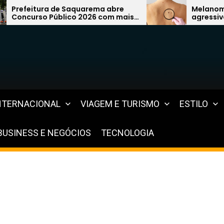
aquarema abre
Melanoma: câncer de pele m
o 2026 com mais
agressivo pode surgir de um
na área da
simples pinta e preocupa
especialistas
NTERNACIONAL
VIAGEM E TURISMO
ESTILO
BUSINESS E NEGÓCIOS
TECNOLOGIA