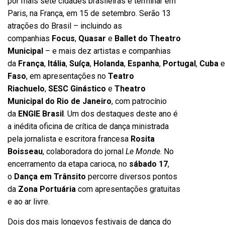
por mais sete cidades brasileiras e terminar em
Paris, na França, em 15 de setembro. Serão 13
atrações do Brasil – incluindo as
companhias
Focus
,
Quasar
e
Ballet do Theatro
Municipal
– e mais dez artistas e companhias
da
França
,
Itália
,
Suíça
,
Holanda
,
Espanha
,
Portugal
,
Cuba
Faso
, em apresentações no
Teatro
Riachuelo
,
SESC Ginástico
e
Theatro
Municipal do Rio de Janeiro
, com patrocínio
da
ENGIE Brasil
. Um dos destaques deste ano é
a inédita oficina de crítica de dança ministrada
pela jornalista e escritora francesa
Rosita
Boisseau
, colaboradora do jornal
Le Monde
. No
encerramento da etapa carioca, no
sábado 17
,
o
Dança em Trânsito
percorre diversos pontos
da
Zona Portuária
com apresentações gratuitas
e ao ar livre.
Dois dos mais longevos festivais de dança do