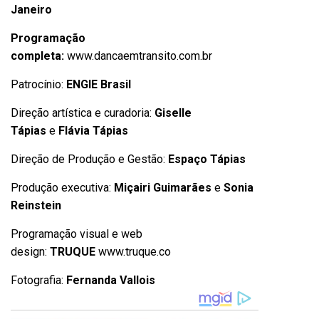
Janeiro
Programação
completa:
www.dancaemtransito.com.br
Patrocínio:
ENGIE Brasil
Direção artística e curadoria:
Giselle
Tápias
e
Flávia Tápias
Direção de Produção e Gestão:
Espaço Tápias
Produção executiva:
Miçairi Guimarães
e
Sonia
Reinstein
Programação visual e web
design:
TRUQUE
www.truque.co
Fotografia:
Fernanda Vallois