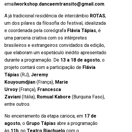
emai
l
workshop.dancaemtransito@gmail.com
.
A já tradicional residência de intercâmbio
ROTAS
,
um dos pilares da filosofia do festival, idealizada
e coordenada pela coreógrafa
Flávia Tápias
, é
uma parceria criativa com os intérpretes
brasileiros e estrangeiros convidados da edição,
que elaboram um espetáculo inédito apresentado
durante a programação. De
13 a 18 de agosto
, o
projeto contará com a participação de
Flávia
Tápias
(RJ),
Jeremy
Kouyoumdjian
(França),
Marie
Urvoy
(França),
Francesca
Zaviani
(Itália),
Romual Kabore
(Burquina Faso),
entre outros.
No encerramento da etapa carioca, em
17 de
agosto
, o
Grupo Tápias
abre a programação
às
11h
, no
Teatro Riachuelo
com o