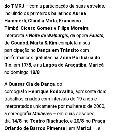
do TMRJ
– com a participação de suas estrelas,
incluindo os primeiros bailarinos
Aurea
Hammerli
,
Claudia Mota
,
Francisco
Timbó
,
Cícero Gomes
e
Filipe
Moreira
–
interpreta a
Noite de Walpurgis
, da ópera
Fausto
,
de
Gounod
.
Marta & Kim
completam sua
participação no
Dança em Trânsito
com
performances gratuitas na
Zona Portuária do
Rio
, em
17/8,
e na
Lagoa de Araçatiba
,
Maricá
,
no domingo
18/8
.
A
Quasar Cia de Dança
, do
coreógrafo
Henrique Rodovalho
, apresenta dois
trabalhos criados com intervalo de 19 anos e
interpretados unicamente por mulheres: de 2000,
a coreografia
Mulheres
– em duas sessões,
dia
14/8
, no
Teatro Riachuelo
, e
20/8
, no
Praça
Orlando de Barros Pimentel
, em
Maricá
–, e