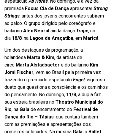
espetáculo
As Horas
. No domingo, é a vez da
premiada
Focus Cia de Dança
apresentar
Strong
Strings
, antes dos jovens concorrentes subirem
ao palco. O grupo dirigido pelo coreógrafo e
bailarino
Alex Neoral
ainda dança
Trupe
, no
dia
18/8
, na
Lagoa de Araçatiba
, em
Maricá
.
Um dos destaques da programação, a
holandesa
Marta & Kim
, da artista de
circo
Marta Alstadsaeter
e do bailarino
Kim-
Jomi Fischer
, vem ao Brasil pela primeira vez
trazendo o premiado espetáculo
Engel
, vigoroso
dueto que questiona a consciência e os caminhos
do pensamento. No domingo,
11/8
, a dupla faz
sua estreia brasileira no
Theatro Municipal do
Rio
, na
Gala
de encerramento do
Festival de
Dança do Rio – Tápias
, que contará também
com as premiações e apresentações dos
primeiros colocados. Na mesma
Gala
, o
Ballet