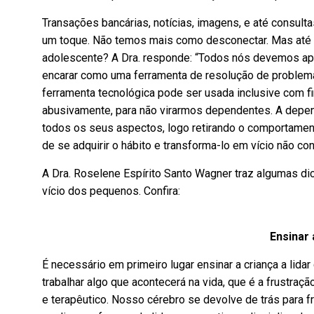
Transações bancárias, notícias, imagens, e até consult
um toque. Não temos mais como desconectar. Mas até o
adolescente? A Dra. responde: “Todos nós devemos apre
encarar como uma ferramenta de resolução de problemas 
ferramenta tecnológica pode ser usada inclusive com f
abusivamente, para não virarmos dependentes. A depe
todos os seus aspectos, logo retirando o comportamen
de se adquirir o hábito e transforma-lo em vício não con
A Dra. Roselene Espírito Santo Wagner traz algumas dicas
vício dos pequenos. Confira:
Ensinar 
É necessário em primeiro lugar ensinar a criança a lid
trabalhar algo que acontecerá na vida, que é a frustraç
e terapêutico. Nosso cérebro se devolve de trás para f