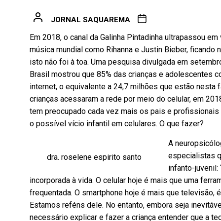
JORNAL SAQUAREMA
Em 2018, o canal da Galinha Pintadinha ultrapassou e
música mundial como Rihanna e Justin Bieber, ficando 
isto não foi à toa. Uma pesquisa divulgada em setembr
Brasil mostrou que 85% das crianças e adolescentes c
internet, o equivalente a 24,7 milhões que estão nesta
crianças acessaram a rede por meio do celular, em 20
tem preocupado cada vez mais os pais e profissionai
o possível vício infantil em celulares. O que fazer?
A neuropsicól
especialistas 
dra. roselene espirito santo
infanto-juvenil
incorporada à vida. O celular hoje é mais que uma fer
frequentada. O smartphone hoje é mais que televisão, é “bi
Estamos reféns dele. No entanto, embora seja inevitável
necessário explicar e fazer a criança entender que a tec