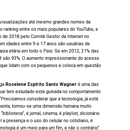
m visualizações até mesmo grandes nomes da
no ranking entre os mais populares do YouTube, e
o de 2018 pelo Comitê Gestor da Internet no
om idades entre 9 e 17 anos são usuárias de
 faixa etária em todo o País. Se em 2012, 21% das
18 são 93%. O aumento impressionante do acesso
s que lidam com os pequenos e coloca em questão
oga
Roselene Espírito Santo Wagner
é uma das
que tem estudado esta guinada no comportamento
: “Precisamos considerar que a tecnologia, já está
ramenta, tornou-se uma dimensão humana muito
blioteca”, é jornal, cinema, é playlist, dicionário.
 a presença e o uso do celular no cotidiano, é
nologia é um meio para um fim, e não o contrário”.