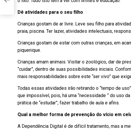
o lixo. Tudo isto tem a ver com limites e educação.
Dê atividades para o seu filho
Crianças gostam de ar livre. Leve seu filho para atividad
praia, piscina. Ter lazer, atividades intelectuais, res
Crianças gostam de estar com outras crianças, em aca
piquenique.
Crianças amam animais. Visitar o zoológico, dar de pr
“cuidar”, dentro de suas possibilidades iniciais. Confo
mais responsabilidades sobre este “ser vivo” que exige
Todas essas atividades irão retirando o “tempo de uso”
que impossível, pois, há uma “necessidade ” do uso da 
prática de “estudar”, fazer trabalho de aula e afins.
Qual a melhor forma de prevenção do vício em cel
A Dependência Digital é de difícil tratamento, mas a m