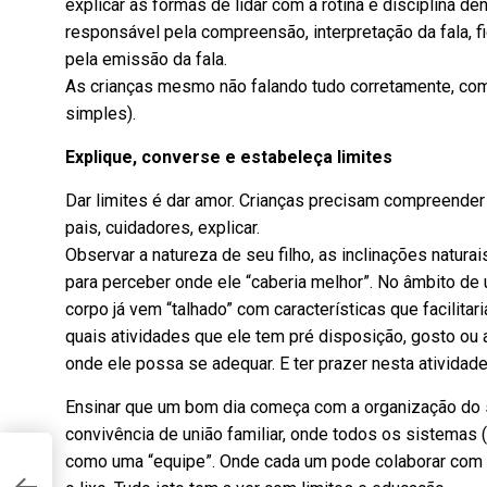
explicar as formas de lidar com a rotina e disciplina d
responsável pela compreensão, interpretação da fala, f
pela emissão da fala.
As crianças mesmo não falando tudo corretamente, co
simples).
Explique, converse e estabeleça limites
Dar limites é dar amor. Crianças precisam compreende
pais, cuidadores, explicar.
Observar a natureza de seu filho, as inclinações naturai
para perceber onde ele “caberia melhor”. No âmbito de u
corpo já vem “talhado” com características que facilitari
quais atividades que ele tem pré disposição, gosto ou 
onde ele possa se adequar. E ter prazer nesta atividade
Ensinar que um bom dia começa com a organização do 
convivência de união familiar, onde todos os sistemas (
como uma “equipe”. Onde cada um pode colaborar com uma
TA