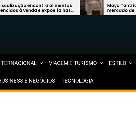
imentos
Maya Tântrica quer liderar
 falhas
mercado de terapias com modelo
gos
inovador
NTERNACIONAL
VIAGEM E TURISMO
ESTILO
BUSINESS E NEGÓCIOS
TECNOLOGIA