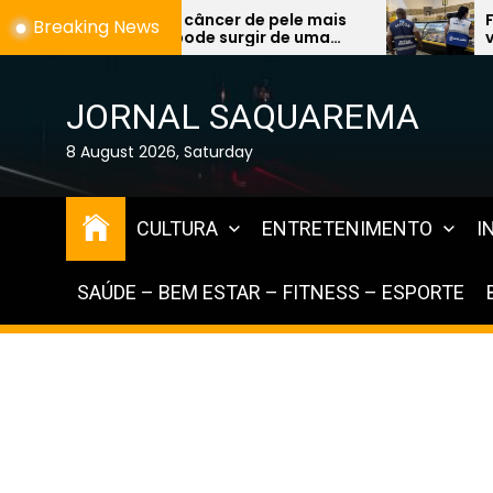
Skip
ncer de pele mais
Fiscalização encontra al
Breaking News
de surgir de uma
vencidos à venda e expõe
to
a e preocupa
graves na Região dos La
the
content
JORNAL SAQUAREMA
8 August 2026, Saturday
CULTURA
ENTRETENIMENTO
I
SAÚDE – BEM ESTAR – FITNESS – ESPORTE