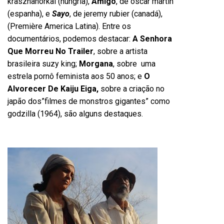
krasznahorkai (hungria),
Amigo
, de óscar mártin
(espanha), e
Sayo
, de jeremy rubier (canadá),
(Première America Latina). Entre os
documentários, podemos destacar:
A Senhora
Que Morreu No Trailer
, sobre a artista
brasileira suzy king;
Morgana
, sobre uma
estrela pornô feminista aos 50 anos; e
O
Alvorecer De Kaiju Eiga,
sobre a criação no
japão dos”filmes de monstros gigantes” como
godzilla (1964), são alguns destaques.