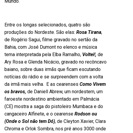
Mundo.
Entre os longas selecionados, quatro são
produções do Nordeste. São elas:
Rosa Tirana
,
de Rogério Sagui, filme gravado no sertão da
Bahia, com José Dumont no elenco e música
tema interpretada pela Elba Ramalho,
Voltei!,
de
Ary Rosa e Glenda Nicácio, gravado no recôncavo
baiano, sobre duas irmãs que ficam escutando
notícias do rádio e se surpreendem com a volta
da irmã mais velha. E as cearenses
Como Vivem
os bravos,
de Daniell Abrew, um nordestern, um
faroeste nordestino ambientado em Palmácia
(CE) mostra a saga do pistoleiro Mumbaca e do
cangaceiro Alfinete, e o cearense
Rodson ou
(Onde o Sol não tem Dó)
, de Cleyton Xavier, Clara
Chroma e Orlok Sombra, nos pré anos 3000 onde