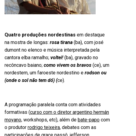
Quatro
produções nordestinas
em destaque
na mostra de longas:
rosa tirana
(ba), com josé
dumont no elenco e música interpretada pela
cantora elba ramalho;
voltei!
(ba), gravado no
recôncavo baiano;
como vivem os bravos
(ce), um
nordestern, um faroeste nordestino e
rodson ou
(onde o sol não tem dó) (
ce).
A programação paralela conta com atividades
formativas (
curso com o diretor argentino hermán
moyano,
workshops, etc), além de
bate-papo
com
o produtor
rodrigo teixeira
, debates com as
participações de
grace passô, jefferson