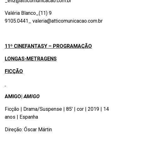
_
eliz@atticomunicacao.com.br
Valéria Blanco_(11) 9
9105.0441_
valeria@atticomunicacao.com.br
11º CINEFANTASY – PROGRAMAÇÃO
LONGAS-METRAGENS
FICÇÃO
AMIGO|
AMIGO
Ficção | Drama/Suspense | 85′ | cor | 2019 | 14
anos | Espanha
Direção: Óscar Mártin