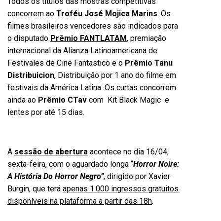
Todos os títulos das mostras competitivas
concorrem ao
Troféu José Mojica Marins
. Os
filmes brasileiros vencedores são indicados para
o disputado
Prêmio FANTLATAM
, premiação
internacional da Alianza Latinoamericana de
Festivales de Cine Fantastico e o
Prêmio Tanu
Distribuicion
, Distribuição por 1 ano do filme em
festivais da América Latina. Os curtas concorrem
ainda ao
Prêmio CTav
com Kit Black Magic e
lentes por até 15 dias.
A
sessão de abertura
acontece no dia 16/04,
sexta-feira, com o aguardado longa “
Horror Noire:
A História Do Horror Negro”
, dirigido por Xavier
Burgin, que terá
apenas 1.000 ingressos gratuitos
disponíveis na plataforma a partir das 18h
.