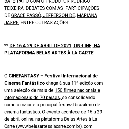
BATE-PAPO COM O PRODUTOR
RODRIGO
TEIXEIRA
, DEBATES COM AS PARTICIPAÇÕES
DE
GRACE PASSÔ, JEFFERSON DE
,
MARIANA
JASPE
, ENTRE OUTRAS AÇÕES.
**
DE 16 A 29 DE ABRIL DE 2021, ON-LINE, NA
PLATAFORMA BELAS ARTES À LA CARTE
O
CINEFANTASY – Festival Internacional de
Cinema Fantástico
chega à sua 11ª edição com
uma seleção de mais de
150 filmes nacionais e
internacionais de 70 países,
se consolidando
como o maior e o principal festival brasileiro de
cinema fantástico. O evento acontece de
16 a 29
de abril
, online, na plataforma Belas Artes à La
Carte (
www.belasartesalacarte.com.br
), com