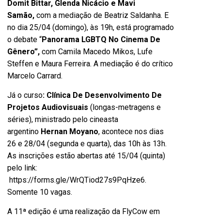
Domit Bittar, Glenda Nicácio e Mavi
Samão,
com a mediação de Beatriz Saldanha. E
no dia 25/04 (domingo), às 19h, está programado
o debate “
Panorama LGBTQ No Cinema De
Gênero”,
com Camila Macedo Mikos, Lufe
Steffen e Maura Ferreira. A mediação é do crítico
Marcelo Carrard.
Já o curso
: Clínica De Desenvolvimento De
Projetos Audiovisuais
(longas-metragens e
séries), ministrado pelo cineasta
argentino
Hernan Moyano
, acontece nos dias
26 e 28/04 (segunda e quarta), das 10h às 13h.
As inscrições estão abertas até 15/04 (quinta)
pelo link:
https://forms.gle/WrQTiod27s9PqHze6
.
Somente 10 vagas.
A 11ª edição é uma realização da FlyCow em