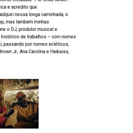
tica e acredito que
adquiri nessa longa caminhada, o
-hop, mas também minhas
ine o DJ, produtor musical e
u histórico de trabalhos – com nomes
i, passando por nomes ecléticos,
rown Jr., Ana Carolina e Haikaiss,