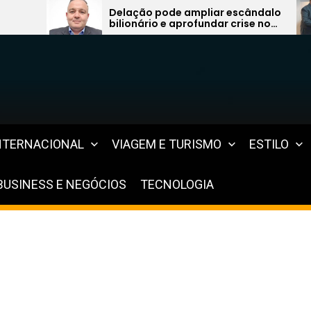
Delação pode ampliar escândalo
GRUPO HADAS
ilionário e aprofundar crise no
REFERÊNCIA M
sistema previdenciário do Rio
MILHÃO DE E
CLIENTES CA
IMPLANTA B
MAIS DE 300
NTERNACIONAL
VIAGEM E TURISMO
ESTILO
BUSINESS E NEGÓCIOS
TECNOLOGIA