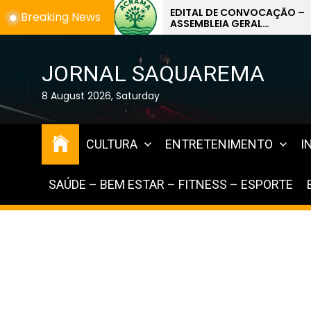
Skip
EDITAL DE CONVOCAÇÃO –
Breaking News
ASSEMBLEIA GERAL
b
to
EXTRAORDINÁRIA
the
content
JORNAL SAQUAREMA
8 August 2026, Saturday
CULTURA
ENTRETENIMENTO
I
SAÚDE – BEM ESTAR – FITNESS – ESPORTE