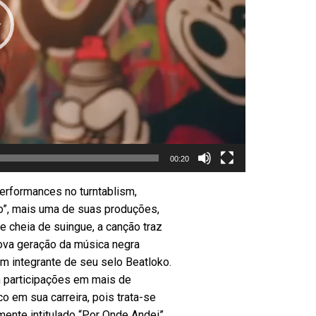
00:20
performances no turntablism,
ão”, mais uma de suas produções,
e cheia de suingue, a canção traz
nova geração da música negra
m integrante de seu selo Beatloko.
m participações em mais de
 em sua carreira, pois trata-se
mente intitulado “Por Onde Andei”.