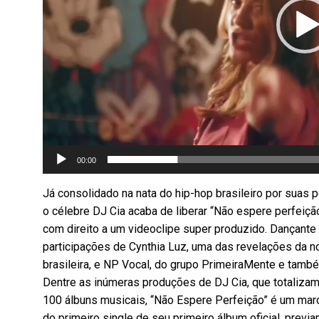
00:00
Já consolidado na nata do hip-hop brasileiro por suas 
o célebre DJ Cia acaba de liberar “Não espere perfeiç
com direito a um videoclipe super produzido. Dançante 
participações de Cynthia Luz, uma das revelações da 
brasileira, e NP Vocal, do grupo PrimeiraMente e també
Dentre as inúmeras produções de DJ Cia, que totaliza
100 álbuns musicais, “Não Espere Perfeição” é um marco
do primeiro single de seu primeiro álbum oficial, previa