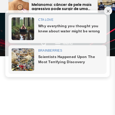
Skip
Melanoma: câncer de pele mais
F
agressivo pode surgir de uma
a
to
simples pinta e preocupa
e
the
especialistas
d
content
JORNAL SAQUAREMA
9 August 2026, Sunday
Menu