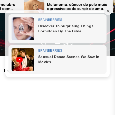
Skip
abre
Melanoma: câncer de pele mais
om
agressivo pode surgir de uma
to
rea da
simples pinta e preocupa
the
especialistas
content
JORNAL SAQUAREMA
7 August 2026, Friday
Menu
Home
Liah Soares