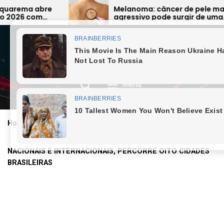
Skip
Melanoma: câncer de pele mais
Fiscalizaçã
agressivo pode surgir de uma
alimentos v
to
simples pinta e preocupa
expõe falha
the
especialistas
dos Lagos
content
JORNAL SAQUAREMA
6 August 2026, Thursday
Menu
Home
CULTURA
17º DANÇA EM TRÂNSITO APRESENTA 23 ATRAÇÕES
NACIONAIS E INTERNACIONAIS, PERCORRE OITO CIDADES
BRASILEIRAS