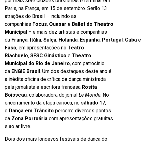
por mais sete cidades brasileiras e terminar em
Paris, na França, em 15 de setembro. Serão 13
atrações do Brasil – incluindo as
companhias
Focus
,
Quasar
e
Ballet do Theatro
Municipal
– e mais dez artistas e companhias
da
França
,
Itália
,
Suíça
,
Holanda
,
Espanha
,
Portugal
,
Cuba
Faso
, em apresentações no
Teatro
Riachuelo
,
SESC Ginástico
e
Theatro
Municipal do Rio de Janeiro
, com patrocínio
da
ENGIE Brasil
. Um dos destaques deste ano é
a inédita oficina de crítica de dança ministrada
pela jornalista e escritora francesa
Rosita
Boisseau
, colaboradora do jornal
Le Monde
. No
encerramento da etapa carioca, no
sábado 17
,
o
Dança em Trânsito
percorre diversos pontos
da
Zona Portuária
com apresentações gratuitas
e ao ar livre.
Dois dos mais longevos festivais de dança do