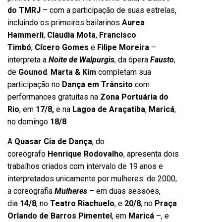
do TMRJ
– com a participação de suas estrelas,
incluindo os primeiros bailarinos
Aurea
Hammerli
,
Claudia Mota
,
Francisco
Timbó
,
Cícero Gomes
e
Filipe
Moreira
–
interpreta a
Noite de Walpurgis
, da ópera
Fausto
,
de
Gounod
.
Marta & Kim
completam sua
participação no
Dança em Trânsito
com
performances gratuitas na
Zona Portuária do
Rio
, em
17/8,
e na
Lagoa de Araçatiba
,
Maricá
,
no domingo
18/8
.
A
Quasar Cia de Dança
, do
coreógrafo
Henrique Rodovalho
, apresenta dois
trabalhos criados com intervalo de 19 anos e
interpretados unicamente por mulheres: de 2000,
a coreografia
Mulheres
– em duas sessões,
dia
14/8
, no
Teatro Riachuelo
, e
20/8
, no
Praça
Orlando de Barros Pimentel
, em
Maricá
–, e