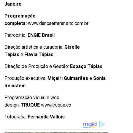
Janeiro
Programação
completa:
www.dancaemtransito.com.br
Patrocínio:
ENGIE Brasil
Direção artística e curadoria:
Giselle
Tápias
e
Flávia Tápias
Direção de Produção e Gestão:
Espaço Tápias
Produção executiva:
Miçairi Guimarães
e
Sonia
Reinstein
Programação visual e web
design:
TRUQUE
www.truque.co
Fotografia:
Fernanda Vallois