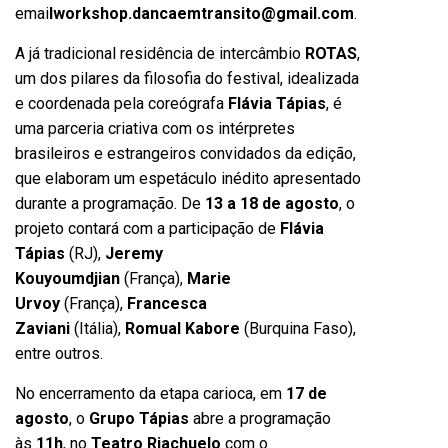
emai
l
workshop.dancaemtransito@gmail.com
.
A já tradicional residência de intercâmbio
ROTAS
,
um dos pilares da filosofia do festival, idealizada
e coordenada pela coreógrafa
Flávia Tápias
, é
uma parceria criativa com os intérpretes
brasileiros e estrangeiros convidados da edição,
que elaboram um espetáculo inédito apresentado
durante a programação. De
13 a 18 de agosto
, o
projeto contará com a participação de
Flávia
Tápias
(RJ),
Jeremy
Kouyoumdjian
(França),
Marie
Urvoy
(França),
Francesca
Zaviani
(Itália),
Romual Kabore
(Burquina Faso),
entre outros.
No encerramento da etapa carioca, em
17 de
agosto
, o
Grupo Tápias
abre a programação
às
11h
, no
Teatro Riachuelo
com o