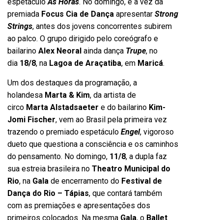
espetáculo
As Horas
. No domingo, é a vez da
premiada
Focus Cia de Dança
apresentar
Strong
Strings
, antes dos jovens concorrentes subirem
ao palco. O grupo dirigido pelo coreógrafo e
bailarino
Alex Neoral
ainda dança
Trupe
, no
dia
18/8
, na
Lagoa de Araçatiba
, em
Maricá
.
Um dos destaques da programação, a
holandesa
Marta & Kim
, da artista de
circo
Marta Alstadsaeter
e do bailarino
Kim-
Jomi Fischer
, vem ao Brasil pela primeira vez
trazendo o premiado espetáculo
Engel
, vigoroso
dueto que questiona a consciência e os caminhos
do pensamento. No domingo,
11/8
, a dupla faz
sua estreia brasileira no
Theatro Municipal do
Rio
, na
Gala
de encerramento do
Festival de
Dança do Rio – Tápias
, que contará também
com as premiações e apresentações dos
primeiros colocados. Na mesma
Gala
, o
Ballet