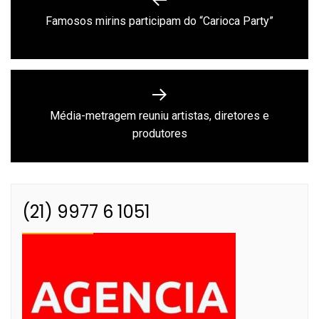
de
Previous
Famosos mirins participam do “Carioca Party”
Post
post:
Média-metragem reuniu artistas, diretores e
Next
produtores
post:
(21) 9977 6 1051