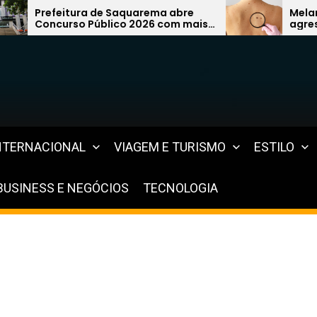
ema abre
Melanoma: câncer de pele mais
26 com mais
agressivo pode surgir de uma
ea da
simples pinta e preocupa
especialistas
NTERNACIONAL
VIAGEM E TURISMO
ESTILO
BUSINESS E NEGÓCIOS
TECNOLOGIA