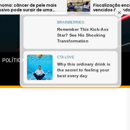
Fiscalização encontra alimentos
vencidos à venda e expõe falhas
graves na Região dos Lagos
Menu
POLÍTICA
GASTRONOMIA
ESPORTE