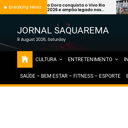
Skip
 conquista o Vivo Rio
Prefeitura de Saquar
Breaking News
e amplia legado nas
Concurso Público 20
to
 Saquarema
de 1,2 mil vagas na ár
the
Educação
content
JORNAL SAQUAREMA
8 August 2026, Saturday
CULTURA
ENTRETENIMENTO
I
SAÚDE – BEM ESTAR – FITNESS – ESPORTE