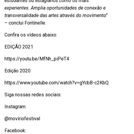
estudantes ou estagiários como os mais
experientes. Amplia oportunidades de conexão e
transversalidade das artes através do movi
mento”
– conclui Fontinelle.
Confira os vídeos abaixo:
EDIÇÃO 2021
https://youtu.be/MfNh_piPeT4
Edição 2020
https://www.youtube.com/watch?
v=gYcbB-c2KbQ
Siga nossas redes sociais:
Instagram:
@moviriofestival
Facebook: