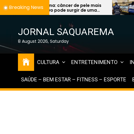
Skip
ncer de pele mais
Fiscalização encontra a
Breaking News
de surgir de uma
vencidos à venda e expõe
to
a e preocupa
graves na Região dos La
the
s
content
JORNAL SAQUAREMA
8 August 2026, Saturday
CULTURA
ENTRETENIMENTO
I
SAÚDE – BEM ESTAR – FITNESS – ESPORTE