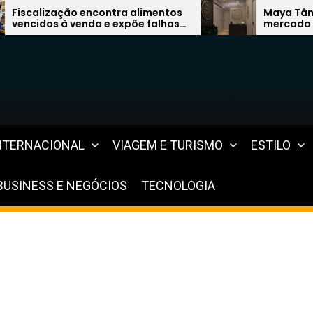
limentos
Maya Tântrica quer liderar
 falhas
mercado de terapias com modelo
gos
inovador
NTERNACIONAL
VIAGEM E TURISMO
ESTILO
BUSINESS E NEGÓCIOS
TECNOLOGIA