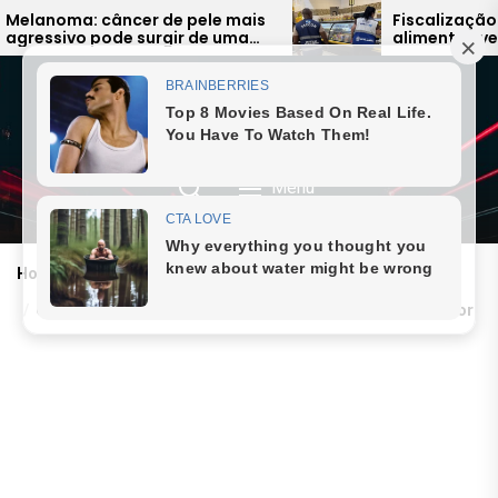
Skip
is
Fiscalização encontra
alimentos vencidos à venda e
to
expõe falhas graves na Região
the
dos Lagos
content
JORNAL SAQUAREMA
8 August 2026, Saturday
Menu
Home
CULTURA
Cyria Coentro reestreia monólogo falando sobre o amor