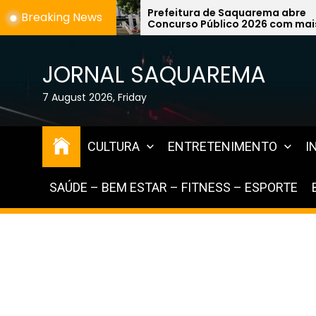
Skip
Prefeitura de Saquarema abre
Melanoma
Breaking News
Concurso Público 2026 com mais
agressiv
to
de 1,2 mil vagas na área da
simples 
the
Educação
especial
content
JORNAL SAQUAREMA
7 August 2026, Friday
CULTURA
ENTRETENIMENTO
I
SAÚDE – BEM ESTAR – FITNESS – ESPORTE