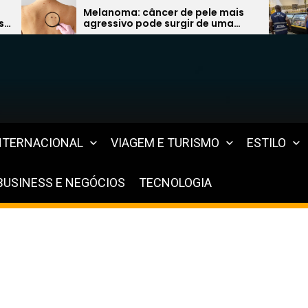
: câncer de pele mais
Fiscalização encont
o pode surgir de uma
vencidos à venda e 
pinta e preocupa
graves na Região do
istas
NTERNACIONAL
VIAGEM E TURISMO
ESTILO
BUSINESS E NEGÓCIOS
TECNOLOGIA