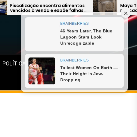
ra alimentos
Maya Tântrica quer liderar
expõe falhas
mercado de terapias com mode
s Lagos
inovador
Menu
POLÍTICA
GASTRONOMIA
ESPORTE