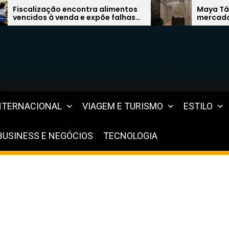
a alimentos
Maya Tântrica quer liderar
põe falhas
mercado de terapias com model
 Lagos
inovador
NTERNACIONAL
VIAGEM E TURISMO
ESTILO
BUSINESS E NEGÓCIOS
TECNOLOGIA