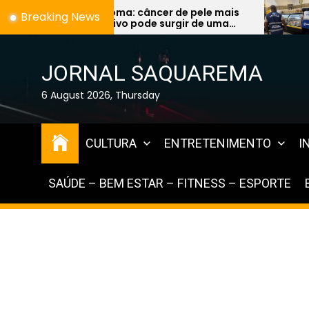
Skip
 câncer de pele mais
Fiscalização encontr
Breaking News
 pode surgir de uma
vencidos à venda e ex
to
inta e preocupa
graves na Região dos
the
stas
content
JORNAL SAQUAREMA
6 August 2026, Thursday
CULTURA
ENTRETENIMENTO
I
SAÚDE – BEM ESTAR – FITNESS – ESPORTE