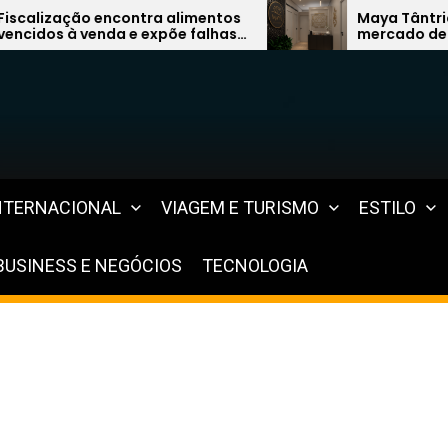
 alimentos
Maya Tântrica quer liderar
põe falhas
mercado de terapias com modelo
Lagos
inovador
NTERNACIONAL
VIAGEM E TURISMO
ESTILO
BUSINESS E NEGÓCIOS
TECNOLOGIA