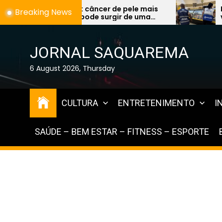
Skip
câncer de pele mais
Fiscalização encontra
Breaking News
pode surgir de uma
vencidos à venda e ex
to
nta e preocupa
graves na Região dos 
the
tas
content
JORNAL SAQUAREMA
6 August 2026, Thursday
CULTURA
ENTRETENIMENTO
I
SAÚDE – BEM ESTAR – FITNESS – ESPORTE