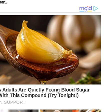
em...