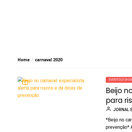
Home
carnaval 2020
EVENTOS E SHO
Beijo n
para ri
JORNAL 
*Beijo no car
prevenção* A