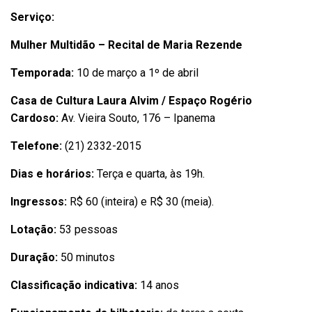
Serviço:
Mulher Multid
ão –
Recital de Maria Rezende
Temporada:
10 de março a 1
º de abril
Casa de Cultura Laura Alvim / Espaço Rogério
Cardoso:
Av. Vieira Souto, 176 – Ipanema
Telefone:
(21) 2332-2015
Dias e horá
rios:
Terç
a e quarta,
à
s
19h
.
Ingressos:
R$ 60 (inteira) e R$ 30 (meia).
Lotação:
53 pessoas
Dura
ção:
50 minutos
Classificaçã
o indicativa:
14
anos