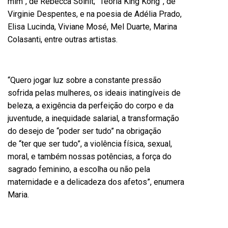
mim”
, de Rebecca Solnit;
“
Teoria King Kong
”, de
Virginie Despentes, e na poesia de Adélia Prado,
Elisa Lucinda, Viviane Mosé, Mel Duarte, Marina
Colasanti, entre outras artistas.
“Quero jogar luz sobre a constante pressão
sofrida pelas mulheres, os ideais inatingíveis de
beleza, a exig
ê
ncia da perfeição do corpo e da
juventude, a inequidade salarial, a transformação
do desejo de “poder ser tudo” na obrigaçã
o
de
“ter que ser tudo”, a viol
ê
ncia f
ísica, sexual,
moral, e também
nossas potências,
a força do
sagrado feminino
, a escolha ou não pela
maternidade
e a delicadeza dos afetos”, enumera
Maria.