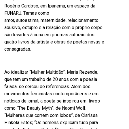
Rogério Cardoso, em Ipanema,
um espaço da
FUNARJ.
Temas como
amor,
autoestima, maternidade,
relacionamento
abusivo, estupro e a relação com o pró
prio corpo
s
ão levados
à
cena em poemas autorais dos
quatro livros da artista e obras de poetas novas e
consagradas.
Ao idealizar
“
Mulher Multid
ão”, Maria Rezende,
que tem um trabalho de 20 anos com a poesia
falada, se cercou de refer
ê
ncias. Al
ém dos
movimentos feministas contemporâneos e em
notícias de jornal, a poeta se inspirou em livros
como “
The Beauty Myth
”, de Naomi Wolf;
“Mulheres que correm com lobos”, de Clarissa
Pinkola Estés; “Os homens explicam tudo para