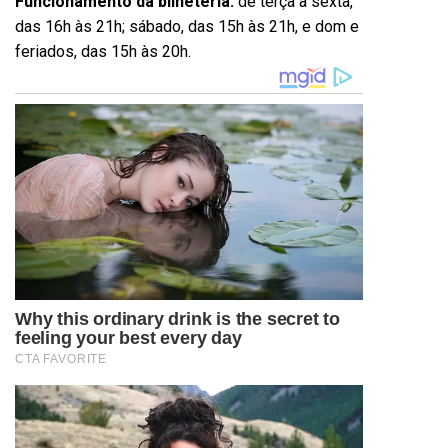
Funcionamento da bilheteria:
de terç
a a sexta,
das 16h
à
s 21h; sábado, das 15h
à
s 21h, e dom e
feriados, das 15h
à
s 20h.