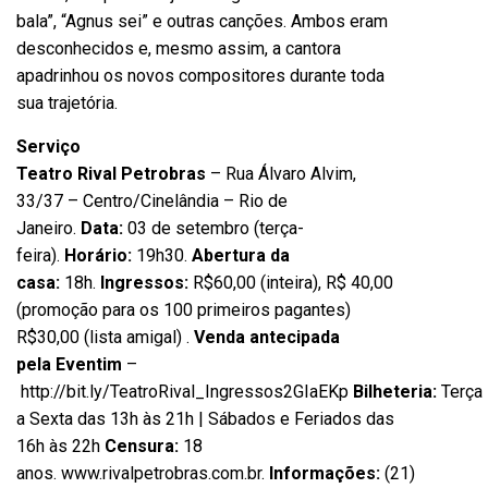
bala”, “Agnus sei” e outras canções. Ambos eram
desconhecidos e, mesmo assim, a cantora
apadrinhou os novos compositores durante toda
sua trajetória.
Serviço
Teatro Rival Petrobras
– Rua Álvaro Alvim,
33/37 – Centro/Cinelândia – Rio de
Janeiro.
Data:
03 de setembro (terça-
feira).
Horário:
19h30.
Abertura da
casa:
18h.
Ingressos:
R$60,00 (inteira), R$ 40,00
(promoção para os 100 primeiros pagantes)
R$30,00 (lista amigal)
.
Venda antecipada
pela Eventim
–
http://bit.ly/TeatroRival_Ingressos2GIaEKp
Bilheteria:
Terça
a Sexta das 13h às 21h | Sábados e Feriados das
16h às 22h
Censura:
18
anos.
www.rivalpetrobras.com.br
.
Informações:
(21)