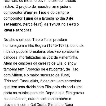
festivais ou mesmo ouvir no dial de nossas
rádios. O projeto do maestro, arranjador e
compositor
Wagner Tiso
e do cantor e
compositor
Tunai
dá a largada no dia
3 de
setembro
, (terça-feira), às
19h30
, no
Teatro
Rival Petrobras
.
No show em que Tiso e Tunai prestam
homenagem a Elis Regina (1945-1982), ícone da
música popular brasileira, eles vão apresentar
canções imortalizadas na voz da Pimentinha.
Além de canções da carreira de Elis, o show
também tem “Coração de estudante”, de Tiso
com Milton, e o maior sucesso de Tunai,
“Frisson”. Tunai, aliás, já declarou em entrevista
que tem uma dívida com Elis, pois ela abriu uma
porta na música para ele. Depois que Elis gravou
suas músicas, outras cantoras também o
gravaram, como Gal Costa, Simone e Nana