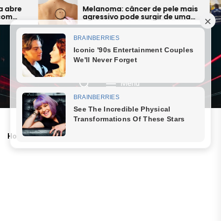
Skip
Melanoma: câncer de pele mais
Fisca
agressivo pode surgir de uma
alime
to
simples pinta e preocupa
expõe
the
especialistas
dos L
content
JORNAL SAQUAREMA
7 August 2026, Friday
Menu
Home
flip