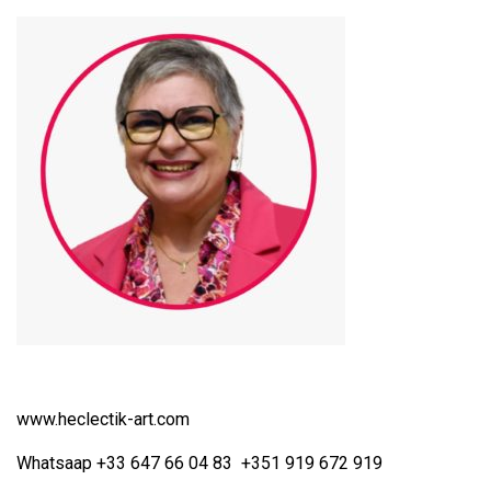
www.heclectik-art.com
Whatsaap +33 647 66 04 83 +351 919 672 919