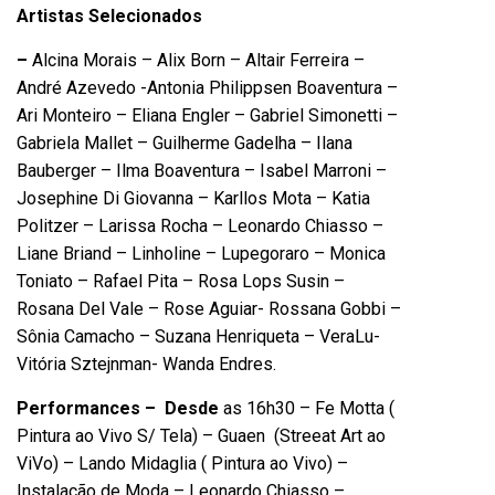
Artistas Selecionados
–
Alcina Morais – Alix Born – Altair Ferreira –
André Azevedo -Antonia Philippsen Boaventura –
Ari Monteiro – Eliana Engler – Gabriel Simonetti –
Gabriela Mallet – Guilherme Gadelha – Ilana
Bauberger – Ilma Boaventura – Isabel Marroni –
Josephine Di Giovanna – Karllos Mota – Katia
Politzer – Larissa Rocha – Leonardo Chiasso –
Liane Briand – Linholine – Lupegoraro – Monica
Toniato – Rafael Pita – Rosa Lops Susin –
Rosana Del Vale – Rose Aguiar- Rossana Gobbi –
Sônia Camacho – Suzana Henriqueta – VeraLu-
Vitória Sztejnman- Wanda Endres.
Performances –
Desde
as 16h30 – Fe Motta (
Pintura ao Vivo S/ Tela) – Guaen (Streeat Art ao
ViVo) – Lando Midaglia ( Pintura ao Vivo) –
Instalação de Moda – Leonardo Chiasso –