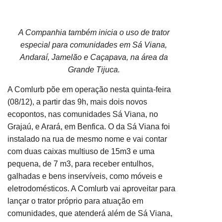
A Companhia também inicia o uso de trator
especial para comunidades em Sá Viana,
Andaraí, Jamelão e Caçapava, na área da
Grande Tijuca.
A Comlurb põe em operação nesta
quinta
-feira
(
08/12
), a partir das
9
h,
mais dois novos
ecopontos, nas comunidades Sá Viana,
no
Grajaú,
e Arará,
em Benfica
.
O d
a
Sá Viana
foi
instalado na rua de mesmo nome e vai contar
com duas caixas multiuso de 15m3 e uma
pequena, de 7 m3, para receber entulhos,
galhadas e bens inservíveis, como móveis e
eletrodomésticos. A Comlurb vai aproveitar para
lançar o trator próprio para atuação em
comunidades, que atenderá além de Sá Viana,