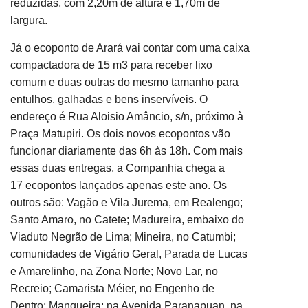
reduzidas, com 2,20m de altura e 1,70m de
largura.
Já o ecoponto de Arará vai contar com uma caixa
compactadora de 15 m3 para receber lixo
comum e duas
o
utras do mesmo tamanho para
entulhos, galhadas e bens inservíveis. O
endereço é Rua Aloisio Amâncio, s/n, próximo à
Praça Matupiri.
Os
dois novos ecopontos vão
funcionar
diariamente das 6h às 18h. Com mais
essa
s duas
entrega
s
, a Companhia chega a
1
7
ecopontos lançados apenas este ano. Os
outros são: Vagão e Vila Jurema, em Realengo;
Santo Amaro, no Catete; Madureira, embaixo do
Viaduto Negrão de Lima; Mineira, no Catumbi;
comunidades de Vigário Geral, Parada de Lucas
e Amarelinho, na Zona Norte; Novo Lar, no
Recreio; Camarista Méier, no Engenho de
Dentro; Mangueira; na Avenida Paranapuan, na