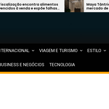
ntos
Maya Tântrica quer liderar
has
mercado de terapias com modelo
inovador
NTERNACIONAL
VIAGEM E TURISMO
ESTILO
BUSINESS E NEGÓCIOS
TECNOLOGIA