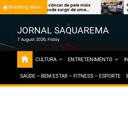
Skip
 de pele mais
Fiscalização encontra alime
Breaking News
urgir de uma
vencidos à venda e expõe fal
to
preocupa
graves na Região dos Lagos
the
content
JORNAL SAQUAREMA
7 August 2026, Friday
CULTURA
ENTRETENIMENTO
I
SAÚDE – BEM ESTAR – FITNESS – ESPORTE