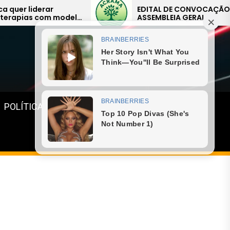
EDITAL DE CONVOCAÇÃO –
Dela
ASSEMBLEIA GERAL
bili
EXTRAORDINÁRIA
sist
Menu
POLÍTICA
GASTRONOMIA
ESPORTE