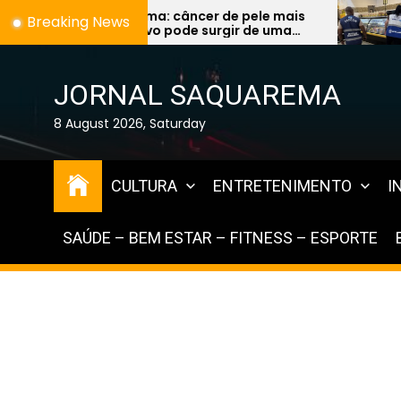
Skip
a: câncer de pele mais
Fiscalização encon
Breaking News
vo pode surgir de uma
vencidos à venda e
to
 pinta e preocupa
graves na Região d
the
listas
content
JORNAL SAQUAREMA
8 August 2026, Saturday
CULTURA
ENTRETENIMENTO
I
SAÚDE – BEM ESTAR – FITNESS – ESPORTE