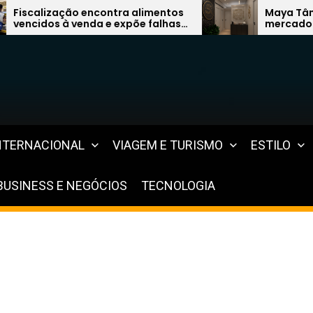
tra alimentos
Maya Tântrica quer liderar
 expõe falhas
mercado de terapias com mod
os Lagos
inovador
NTERNACIONAL
VIAGEM E TURISMO
ESTILO
BUSINESS E NEGÓCIOS
TECNOLOGIA