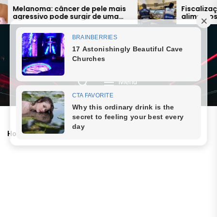
Skip
Melanoma: câncer de pele mais
Fiscalização 
agressivo pode surgir de uma
alimentos ven
to
simples pinta e preocupa
expõe falhas 
the
especialistas
dos Lagos
content
JORNAL SAQUAREMA
8 August 2026, Saturday
Menu
Home
Raul Seixas